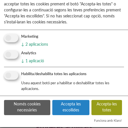
acceptar totes les cookies prement el botó "Accepta-les totes" o
configurar-les a continuació segons les teves preferències prement
"Accepta les escollides". Si no has seleccionat cap opció, només
s'instal·laran les cookies necessàries.
Marketing
↓
2
aplicacions
Analytics
↓
1
aplicació
Habilita/deshabilita totes les aplicacions
Useu aquest botó per a habilitar o deshabilitar totes les
aplicacions.
Només cookies
Accepta les
Accepta-les
necessàries
escollides
totes
Funciona amb Klaro!
Properes activitats