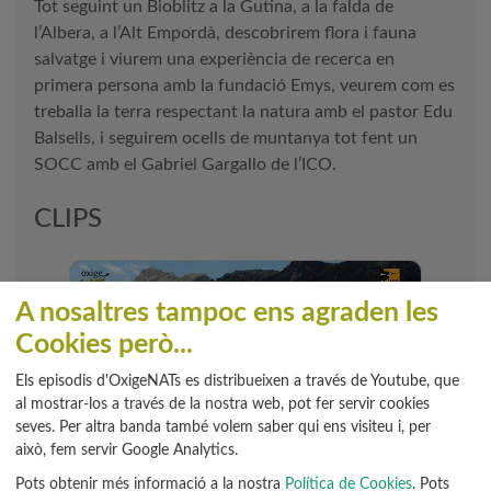
Tot seguint un Bioblitz a la Gutina, a la falda de
l’Albera, a l’Alt Empordà, descobrirem flora i fauna
salvatge i viurem una experiència de recerca en
primera persona amb la fundació Emys, veurem com es
treballa la terra respectant la natura amb el pastor Edu
Balsells, i seguirem ocells de muntanya tot fent un
SOCC amb el Gabriel Gargallo de l’ICO.
CLIPS
A nosaltres tampoc ens agraden les
Cookies però...
Els episodis d'OxigeNATs es distribueixen a través de Youtube, que
al mostrar-los a través de la nostra web, pot fer servir cookies
seves. Per altra banda també volem saber qui ens visiteu i, per
això, fem servir Google Analytics.
Programa SOCC. Seguim els ocells!
Pots obtenir més informació a la nostra
Política de Cookies
. Pots